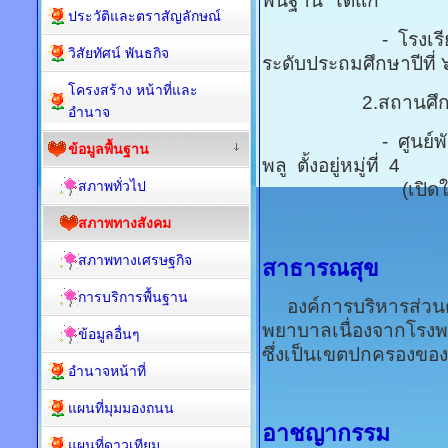
พื้นฐาน ได้แก่
ประวัติและตราสัญลักษณ์
- โรงเรียนบ้านห้วย
วิสัยทัศน์ พันธกิจ
ระดับประถมศึกษาปีที่ 
โครงสร้าง หน้าที่และ
2.สถานศึกษาที่สั
อำนาจ
- ศูนย์พัฒนาเด็
ข้อมูลพื้นฐาน
พลู ตั้งอยู่หมู่ที่ 4
สภาพทั่วไป
(เปิดให้บริการเ
สภาพทางสังคม
สภาพทางเศรษฐกิจ
สาธารณสุข
การบริการพื้นฐาน
องค์การบริหารส่วนตำ
พยาบาลเนื่องจากโรงพย
ข้อมูลอื่นๆ
ซึ่งเป็นเขตปกครองขอ
อำนาจหน้าที่
แผนที่มุมมองถนน
อาชญากรรม
แผนที่ดาวเทียม