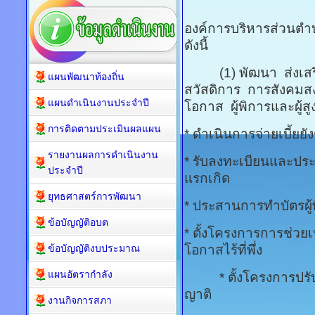
องค์การบริหารส่วนตำ
ดังนี้
(1) พัฒนา ส่งเสริ
แผนพัฒนาท้องถิ่น
สวัสดิการ การสังคมสงเค
แผนดำเนินงานประจำปี
โอกาส ผู้พิการและผู้สู
การติดตามประเมินผลแผน
* ดำเนินการจ่ายเบี้ยยังช
รายงานผลการดำเนินงาน
* รับลงทะเบียนและประส
ประจำปี
แรกเกิด
ยุทธศาสตร์การพัฒนา
* ประสานการทำบัตรผู้
ข้อบัญญัติอบต
* ตั้งโครงการการช่วยเ
ข้อบัญญัติงบประมาณ
โอกาสไร้ที่พึ่ง
แผนอัตรากำลัง
* ตั้งโครงการปรับปรุง
ญาติ
งานกิจการสภา