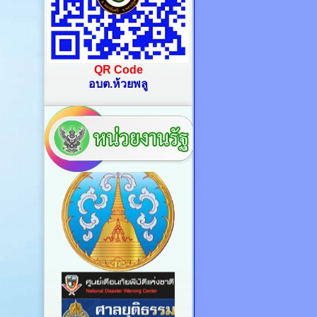
QR Code
อบต.ห้วยพลู