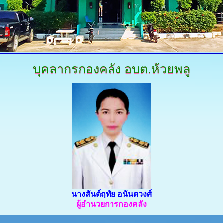
บุคลากรกองคลัง
อบต.ห้วยพลู
นางสันต์ฤทัย อนันตวงศ์
ผู้อำนวยการกองคลัง